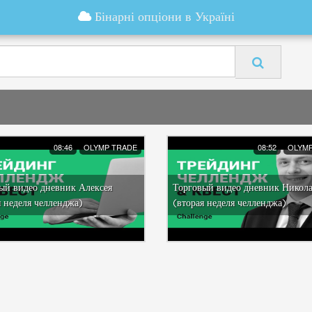
Бінарні опціони в Україні
08:46
OLYMP TRADE
08:52
OLYMP
ый видео дневник Алексея
Торговый видео дневник Никол
я неделя челленджа)
(вторая неделя челленджа)