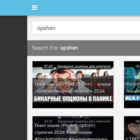
Search For
opshen
37:45
Бинарные опционы для новичков
19
Покет опшен (Pcket option) - лучшая
Pocket
стратегия бинарных опционов 2024
бинарн
00:23
Бинарные опционы для новичков
14
Покет опшен (Pocket option)
стратегия 2024 #покетопшен
#pocketoption #бинарныеопционы
СТРАТ