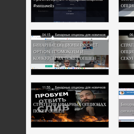
#мишачейз
ОПЦИ
04:15
Бинарные опционы для новичков
06
БИНАРНЫЕ ОПЦИОНЫ POCKET
СТРАТ
OPTION. ПРОМОКОДЫ И
ОПЦИ
КОНКУРСЫ НА ПОКЕТ ОПШЕН
СЕКУ
11:55
Бинарные опционы для новичков
СТРАТЕГИЯ БИНАРНЫХ ОПЦИОНАХ
Бинарн
ПОКЕТ ОПШЕН
сигнал