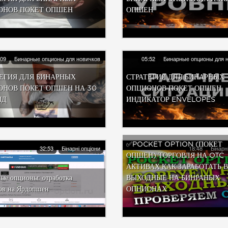
ОНОВ ПОКЕТ ОПШЕН
ОПШЕН
:09
Бинарные опционы для новичков
05:52
Бинарные опционы для 
ЕГИЯ ДЛЯ БИНАРНЫХ
СТРАТЕГИЯ ДЛЯ БИНАРНЫХ
ОНОВ ПОКЕТ ОПШЕН НА 30
ОПЦИОНОВ ПОКЕТ ОПШЕН.
НД
ИНДИКАТОР ENVELOPES
✅POCKET OPTION (ПОКЕТ
32:53
Бінарні опціони
18:48
Бінарн
ОПШЕН) ТОРГОВЛЯ НА OTC
АКТИВАХ КАК ЗАРАБОТАТЬ В
ые опционы: отработка
ВЫХОДНЫЕ НА БИНРАНЫХ
ов на Ярдопшен
ОПЦИОНАХ