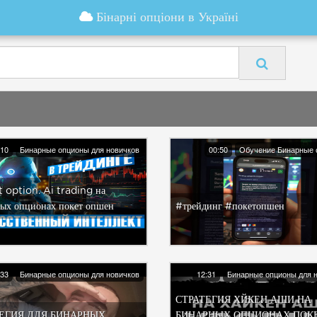
Бінарні опціони в Україні
:10
Бинарные опционы для новичков
00:50
Обучение Бинарные 
 option. Ai trading на
ых опционах покет опшен
#трейдинг #покетопшен
:33
Бинарные опционы для новичков
12:31
Бинарные опционы для 
СТРАТЕГИЯ ХЙКЕН АШИ НА
ЕГИЯ ДЛЯ БИНАРНЫХ
БИНАРНЫХ ОПЦИОНАХ ПОК