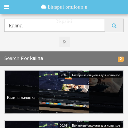
Бінарні опціони в
Україні
Search For
kalina
2
00:09
Бинарные опционы для новичков
Калина малинка
00:09
Бинарные опционы для новичков