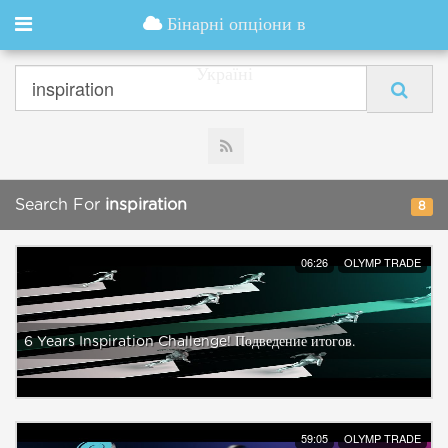
Бінарні опціони в
Україні
Search For
inspiration
8
06:26
OLYMP TRADE
6 Years Inspiration Challenge! Подведение итогов.
59:05
OLYMP TRADE