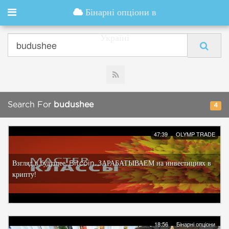
Бінарні опціони в
Україні
Search For
budushee
4
47:39
OLYMP TRADE
Взгляд в будущее. Bitcoin. ЗАРАБАТЫВАЕМ на инвестициях в
крипту!
18:56
Бінарні опціони