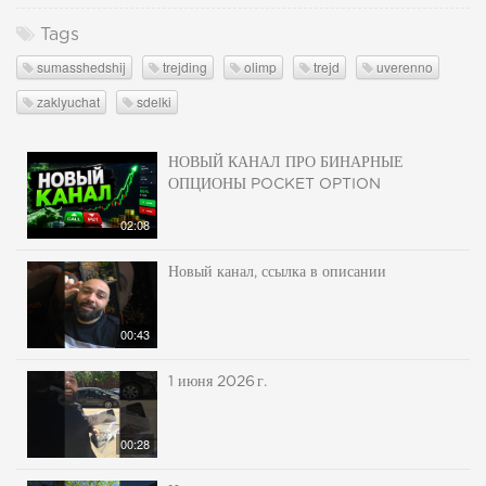
Tags
sumasshedshij
trejding
olimp
trejd
uverenno
zaklyuchat
sdelki
НОВЫЙ КАНАЛ ПРО БИНАРНЫЕ
ОПЦИОНЫ POCKET OPTION
02:08
Новый канал, ссылка в описании
00:43
1 июня 2026 г.
00:28