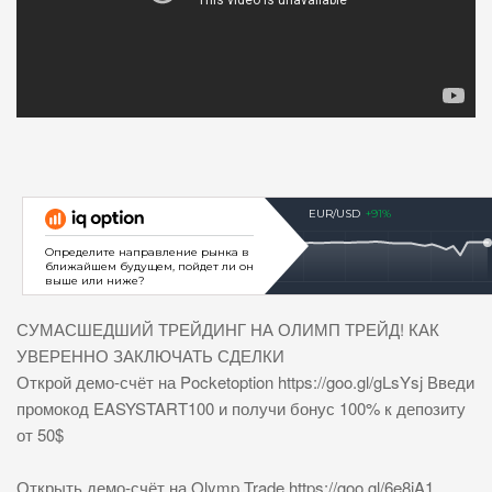
СУМАСШЕДШИЙ ТРЕЙДИНГ НА ОЛИМП ТРЕЙД! КАК
УВЕРЕННО ЗАКЛЮЧАТЬ СДЕЛКИ
Открой демо-счёт на Pocketoption https://goo.gl/gLsYsj Введи
промокод EASYSTART100 и получи бонус 100% к депозиту
от 50$
Открыть демо-счёт на Olymp Trade https://goo.gl/6e8iA1