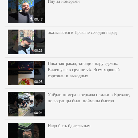
Иду за номерами
00:47
оказывается в Ереване сегодня парад
00:26
Пока завтракал, затащил пару сделок.
Видео уже в группе vk. Всем хорошей
торговли и выходных
00:06
Упёрли номера и зеркала с тачки в Ереване,
но засранцы были пойманы быстро
00:04
Надо быть бдительным