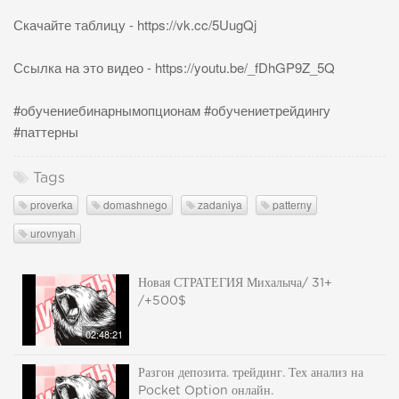
Скачайте таблицу - https://vk.cc/5UugQj
Ссылка на это видео - https://youtu.be/_fDhGP9Z_5Q
#обучениебинарнымопционам #обучениетрейдингу
#паттерны
Tags
proverka
domashnego
zadaniya
patterny
urovnyah
Новая СТРАТЕГИЯ Михалыча/ 31+
/+500$
02:48:21
Разгон депозита. трейдинг. Тех анализ на
Pocket Option онлайн.