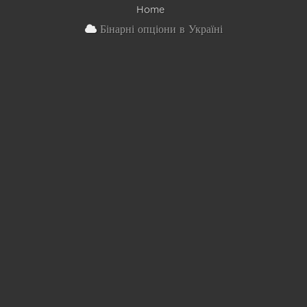
Home
Бінарні опціони в Україні