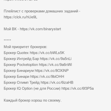
Плейлист с проверками домашних заданий -
https://clck.ru/hUe9L
Мой ВК - https://vk.com/binarystart
*****
Мой приоритет брокеров:
Брокер Quotex https://vk.cc/bWLs5K
Брокер Интрейд Бар https://vk.cc/9a5nLi
Брокер Pocketoption https://vk.cc/9a6nWi
Брокер Бинариум https://vk.cc/8OXiNP
Брокер Бинари https://vk.cc/9biOHH
Брокер Олимп Трейд https://vk.cc/6izaHB
Брокер IQ Option (не для России) https://vk.cc/6f3P5a
Каждый брокер хорош по своему.