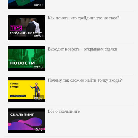
00:00
Как понять, что трейдинг это не твое?
08:50
Выходит новость - открываем сделки
23:13
Почему так сложно найти точку входа?
09:07
Все о скальпинге
15:13