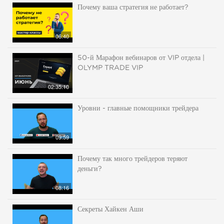
Почему ваша стратегия не работает?
06:40
50-й Марафон вебинаров от VIP отдела |
OLYMP TRADE VIP
02:35:10
Уровни - главные помощники трейдера
09:59
Почему так много трейдеров теряют
деньги?
08:16
Секреты Хайкен Аши