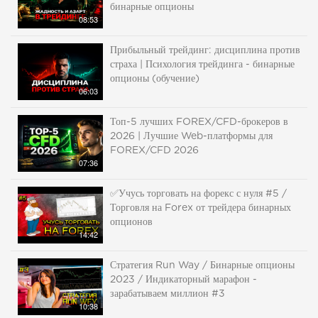
бинарные опционы
08:53
Прибыльный трейдинг: дисциплина против
страха | Психология трейдинга - бинарные
опционы (обучение)
06:03
Топ-5 лучших FOREX/CFD-брокеров в
2026 | Лучшие Web-платформы для
FOREX/CFD 2026
07:36
✅Учусь торговать на форекс с нуля #5 /
Торговля на Forex от трейдера бинарных
опционов
14:42
Стратегия Run Way / Бинарные опционы
2023 / Индикаторный марафон -
зарабатываем миллион #3
10:38