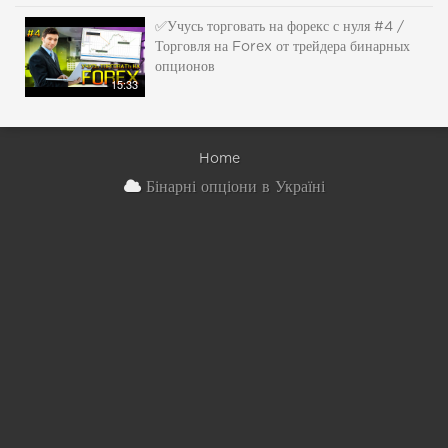
✅Учусь торговать на форекс с нуля #4 /
Торговля на Forex от трейдера бинарных
опционов
15:33
Home
Бінарні опціони в Україні