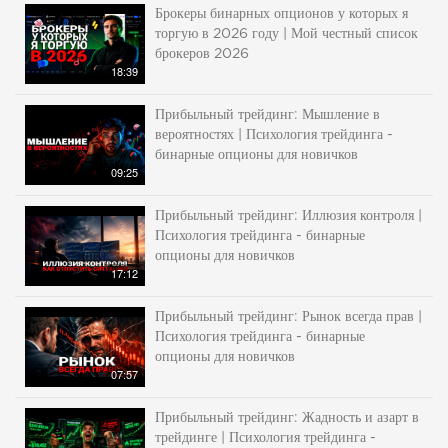
Брокеры бинарных опционов у которых я
торгую в 2026 году | Мой честный список
брокеров 2026
18:39
Прибыльный трейдинг: Мышление в
вероятностях | Психология трейдинга -
бинарные опционы для новичков
09:25
Прибыльный трейдинг: Иллюзия контроля |
Психология трейдинга - бинарные
опционы для новичков
17:12
Прибыльный трейдинг: Рынок всегда прав |
Психология трейдинга - бинарные
опционы для новичков
07:57
Прибыльный трейдинг: Жадность и азарт в
трейдинге | Психология трейдинга -