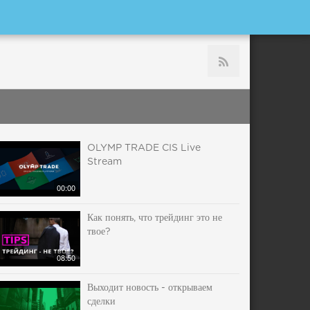
OLYMP TRADE CIS Live
Stream
00:00
Как понять, что трейдинг это не
твое?
08:50
Выходит новость - открываем
сделки