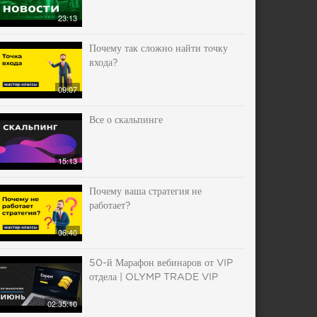
23:13
Почему так сложно найти точку
входа?
09:07
Все о скальпинге
15:13
Почему ваша стратегия не
работает?
06:40
50-й Марафон вебинаров от VIP
отдела | OLYMP TRADE VIP
02:35:10