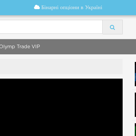
Бінарні опціони в Україні
 | Olymp Trade VIP