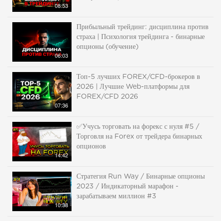
08:53
Прибыльный трейдинг: дисциплина против
страха | Психология трейдинга - бинарные
опционы (обучение)
06:03
Топ-5 лучших FOREX/CFD-брокеров в
2026 | Лучшие Web-платформы для
FOREX/CFD 2026
07:36
✅Учусь торговать на форекс с нуля #5 /
Торговля на Forex от трейдера бинарных
опционов
14:42
Стратегия Run Way / Бинарные опционы
2023 / Индикаторный марафон -
зарабатываем миллион #3
10:38