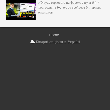
✅Учусь торговать на форекс с нуля #4 /
Торговля на Forex от трейдера бинарных
опционов
15:33
Home
Бінарні опціони в Україні