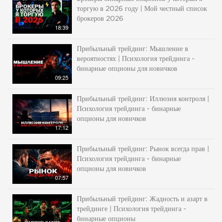
торгую в 2026 году | Мой честный список
брокеров 2026
18:39
Прибыльный трейдинг: Мышление в
вероятностях | Психология трейдинга -
бинарные опционы для новичков
09:25
Прибыльный трейдинг: Иллюзия контроля |
Психология трейдинга - бинарные
опционы для новичков
17:12
Прибыльный трейдинг: Рынок всегда прав |
Психология трейдинга - бинарные
опционы для новичков
07:57
Прибыльный трейдинг: Жадность и азарт в
трейдинге | Психология трейдинга -
бинарные опционы