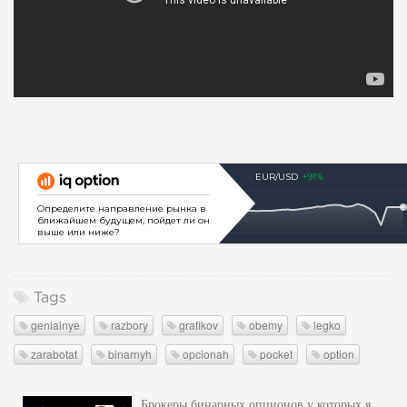
Tags
genialnye
razbory
grafikov
obemy
legko
zarabotat
binarnyh
opcionah
pocket
option
Брокеры бинарных опционов у которых я