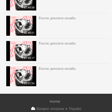
01:44:58
Разгон депозита онлайн.
02:48:01
Разгон депозита онлайн.
01:45:17
Разгон депозита онлайн.
03:01:54
Home
Бінарні опціони в Україні