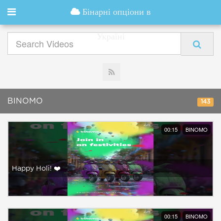
Бінарні опціони в
Україні
BINOMO
143
00:15
BINOMO
Happy Holi! ❤️
00:15
BINOMO