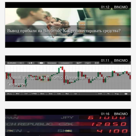
01:12
BINOMO
Вывод прибыли на Binomo? Как реинвестировать средства?
01:11
BINOMO
Ночной трейдинг на Binomo. Преимущества ночного
"коридора"
01:16
BINOMO