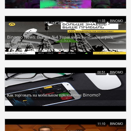
11:33
BINOMO
Binomo News. Выпуск №4 Управление капиталом и риск
менеджмент
00:51
BINOMO
Как торговать на мобильном приложении Binomo?
11:10
BINOMO